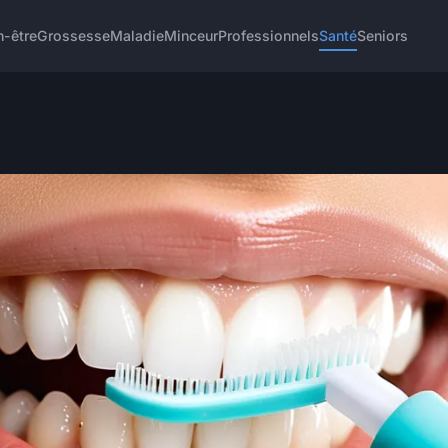
n-être
Grossesse
Maladie
Minceur
Professionnels
Santé
Seniors