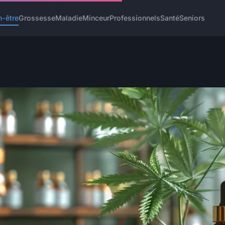
n-être
Grossesse
Maladie
Minceur
Professionnels
Santé
Seniors