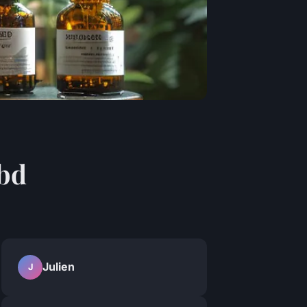
cbd
Julien
J