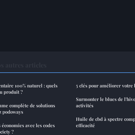
s autres articles
taire 100% naturel : quels
5 clés pour améliorer votre 
du produit ?
Surmonter le blues de l'hiver
mme complète de solutions
activités
z podoways
Huile de cbd à spectre comp
 économies avec les codes
efficacité
ciety ?